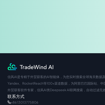
信风AI是专精于外贸获客的AI智能体，为您实时搜索全球海关数据及企
中文入口
外语入口
Yandex、RocketReach等100+渠道数据，为阿里巴巴
外贸获客软件专家，信风AI类Deepseek AI联网搜索，自动过
联系方式
+86 13013775806