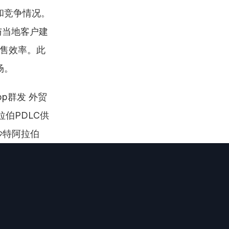
和竞争情况。
与当地客户建
销售效率。此
场。
pp群发 外贸
拉伯PDLC供
沙特阿拉伯