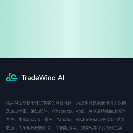
企业咨询
信风AI是专精于外贸获客的AI智能体，为您实时搜索全球海关数据
中文入口
外语入口
及企业情报，通过邮件、Whatsapp、社媒、AI电话精准触达海外
客户。集成Snovio、领英、Yandex、RocketReach等100+渠道
数据，为阿里巴巴国际站、中国制造网、独立站等平台的外贸卖