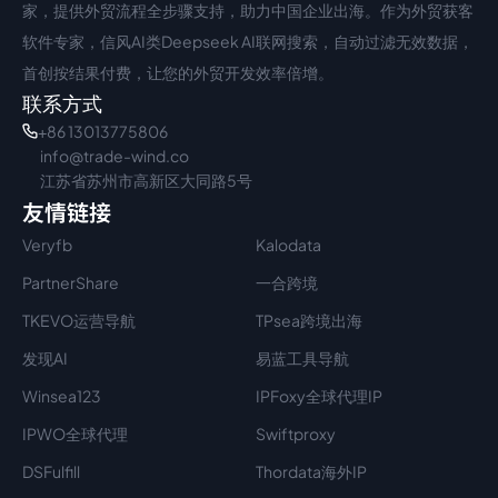
家，提供外贸流程全步骤支持，助力中国企业出海。作为外贸获客
软件专家，信风AI类Deepseek AI联网搜索，自动过滤无效数据，
首创按结果付费，让您的外贸开发效率倍增。
联系方式
+86 13013775806
info@trade-wind.co
江苏省苏州市高新区大同路5号
友情链接
Veryfb
Kalodata
PartnerShare
一合跨境
TKEVO运营导航
TPsea跨境出海
发现AI
易蓝工具导航
Winsea123
IPFoxy全球代理IP
IPWO全球代理
Swiftproxy
DSFulfill
Thordata海外IP