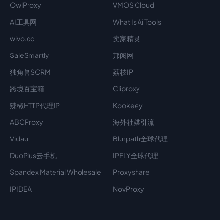
OwlProxy
VMOS Cloud
AI工具网
What Is Ai Tools
wivo.cc
卖家精灵
SaleSmartly
邦阅网
独角兽SCRM
荔枝IP
跨境百宝箱
Cliproxy
辣椒HTTP代理IP
Kookeey
ABCProxy
海外社媒引流
Vidau
Blurpath全球代理
DuoPlus云手机
IPFLY全球代理
Spandex Material Wholesale​
Proxyshare
IPIDEA
NovProxy