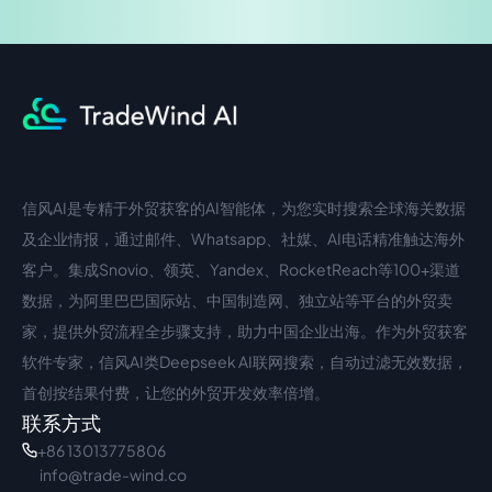
信风AI是专精于外贸获客的AI智能体，为您实时搜索全球海关数据
中文入口
外语入口
及企业情报，通过邮件、Whatsapp、社媒、AI电话精准触达海外
客户。集成Snovio、领英、Yandex、RocketReach等100+渠道
数据，为阿里巴巴国际站、中国制造网、独立站等平台的外贸卖
家，提供外贸流程全步骤支持，助力中国企业出海。作为外贸获客
软件专家，信风AI类Deepseek AI联网搜索，自动过滤无效数据，
首创按结果付费，让您的外贸开发效率倍增。
联系方式
+86 13013775806
info@trade-wind.co