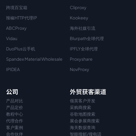
跨境百宝箱
Cliproxy
辣椒HTTP代理IP
Kookeey
ABCProxy
海外社媒引流
Vidau
Blurpath全球代理
DuoPlus云手机
IPFLY全球代理
Spandex Material Wholesale​
Proxyshare
IPIDEA
NovProxy
公司
外贸获客渠道
产品对比
领英客户开发
产品定价
采购商搜索
教程中心
谷歌地图搜索
代理
合作
展会参展商搜索
客户案例
海关数据查询
合作伙伴
智能搜邮/搜电话