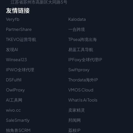
江苏省苏州市高新区大同路5号
友情链接
Veryfb
Kalodata
PartnerShare
一合跨境
TKEVO运营导航
TPsea跨境出海
发现AI
易蓝工具导航
Winsea123
IPFoxy全球代理IP
IPWO全球代理
Swiftproxy
DSFulfill
Thordata海外IP
OwlProxy
VMOS Cloud
AI工具网
What Is Ai Tools
wivo.cc
卖家精灵
SaleSmartly
邦阅网
独角兽SCRM
荔枝IP