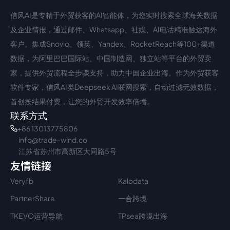
信风AI是专精于外贸获客的AI智能体，为您实时搜索全球海关数据
中文入口
外语入口
及企业情报，通过邮件、Whatsapp、社媒、AI电话精准触达海外
客户。集成Snovio、领英、Yandex、RocketReach等100+渠道
数据，为阿里巴巴国际站、中国制造网、独立站等平台的外贸卖
家，提供外贸流程全步骤支持，助力中国企业出海。作为外贸获客
软件专家，信风AI类Deepseek AI联网搜索，自动过滤无效数据，
首创按结果付费，让您的外贸开发效率倍增。
联系方式
+86 13013775806
info@trade-wind.co
江苏省苏州市高新区大同路5号
友情链接
Veryfb
Kalodata
PartnerShare
一合跨境
TKEVO运营导航
TPsea跨境出海