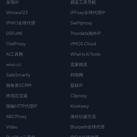
发现AI
易蓝工具导航
Winsea123
IPFoxy全球代理IP
IPWO全球代理
Swiftproxy
DSFulfill
Thordata海外IP
OwlProxy
VMOS Cloud
AI工具网
What Is Ai Tools
wivo.cc
卖家精灵
SaleSmartly
邦阅网
独角兽SCRM
荔枝IP
跨境百宝箱
Cliproxy
辣椒HTTP代理IP
Kookeey
ABCProxy
海外社媒引流
Vidau
Blurpath全球代理