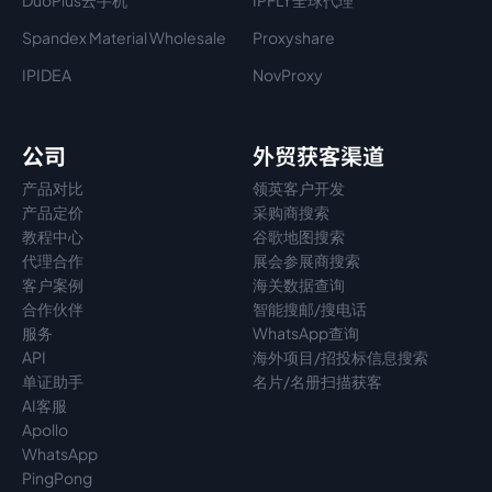
DuoPlus云手机
IPFLY全球代理
Spandex Material Wholesale​
Proxyshare
IPIDEA
NovProxy
公司
外贸获客渠道
产品对比
领英客户开发
产品定价
采购商搜索
教程中心
谷歌地图搜索
代理
合作
展会参展商搜索
客户案例
海关数据查询
合作伙伴
智能搜邮/搜电话
服务
WhatsApp查询
API
海外项目/招投标信息搜索
单证助手
名片/名册扫描获客
AI客服
Apollo
WhatsApp
PingPong