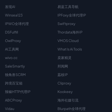
发现AI
易蓝工具导航
Winsea123
IPFoxy全球代理IP
IPWO全球代理
Swiftproxy
DSFulfill
Thordata海外IP
OwlProxy
VMOS Cloud
AI工具网
What Is Ai Tools
wivo.cc
卖家精灵
SaleSmartly
邦阅网
独角兽SCRM
荔枝IP
跨境百宝箱
Cliproxy
辣椒HTTP代理IP
Kookeey
ABCProxy
海外社媒引流
Vidau
Blurpath全球代理