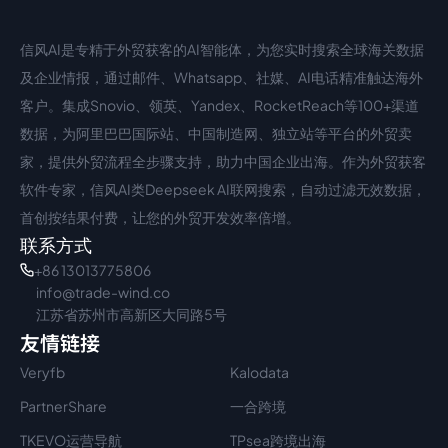
信风AI是专精于外贸获客的AI智能体，为您实时搜索全球海关数据
中文入口
外语入口
及企业情报，通过邮件、Whatsapp、社媒、AI电话精准触达海外
客户。集成Snovio、领英、Yandex、RocketReach等100+渠道
数据，为阿里巴巴国际站、中国制造网、独立站等平台的外贸卖
家，提供外贸流程全步骤支持，助力中国企业出海。作为外贸获客
软件专家，信风AI类Deepseek AI联网搜索，自动过滤无效数据，
首创按结果付费，让您的外贸开发效率倍增。
联系方式
+86 13013775806
info@trade-wind.co
江苏省苏州市高新区大同路5号
友情链接
Veryfb
Kalodata
PartnerShare
一合跨境
TKEVO运营导航
TPsea跨境出海