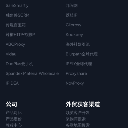
SaleSmartly
邦阅网
独角兽SCRM
荔枝IP
跨境百宝箱
Cliproxy
辣椒HTTP代理IP
Kookeey
ABCProxy
海外社媒引流
Vidau
Blurpath全球代理
DuoPlus云手机
IPFLY全球代理
Spandex Material Wholesale​
Proxyshare
IPIDEA
NovProxy
公司
外贸获客渠道
产品对比
领英客户开发
产品定价
采购商搜索
教程中心
谷歌地图搜索