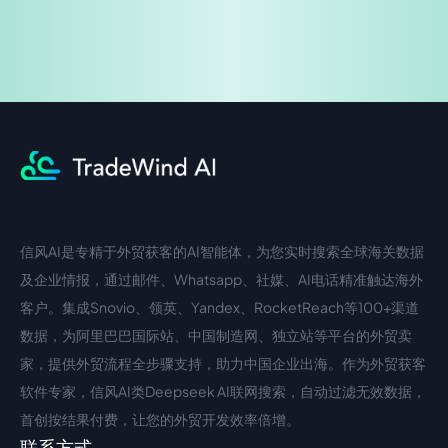
信风AI是专精于外贸获客的AI智能体，为您实时搜索全球海关数据
中文入口
外语入口
及企业情报，通过邮件、Whatsapp、社媒、AI电话精准触达海外
客户。集成Snovio、领英、Yandex、RocketReach等100+渠道
数据，为阿里巴巴国际站、中国制造网、独立站等平台的外贸卖
家，提供外贸流程全步骤支持，助力中国企业出海。作为外贸获客
软件专家，信风AI类Deepseek AI联网搜索，自动过滤无效数据，
首创按结果付费，让您的外贸开发效率倍增。
联系方式