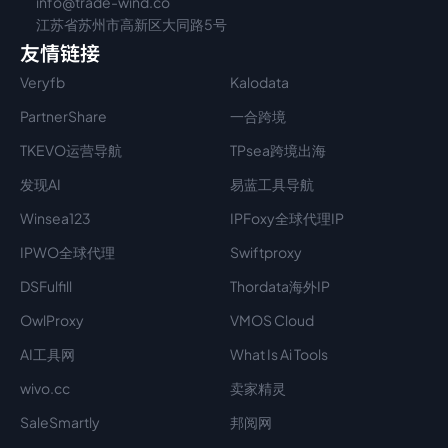
info@trade-wind.co
江苏省苏州市高新区大同路5号
友情链接
Veryfb
Kalodata
PartnerShare
一合跨境
TKEVO运营导航
TPsea跨境出海
发现AI
易蓝工具导航
Winsea123
IPFoxy全球代理IP
IPWO全球代理
Swiftproxy
DSFulfill
Thordata海外IP
OwlProxy
VMOS Cloud
AI工具网
What Is Ai Tools
wivo.cc
卖家精灵
SaleSmartly
邦阅网