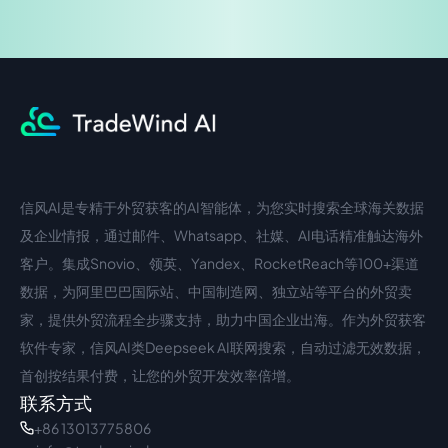
信风AI是专精于外贸获客的AI智能体，为您实时搜索全球海关数据
中文入口
外语入口
及企业情报，通过邮件、Whatsapp、社媒、AI电话精准触达海外
客户。集成Snovio、领英、Yandex、RocketReach等100+渠道
数据，为阿里巴巴国际站、中国制造网、独立站等平台的外贸卖
家，提供外贸流程全步骤支持，助力中国企业出海。作为外贸获客
软件专家，信风AI类Deepseek AI联网搜索，自动过滤无效数据，
首创按结果付费，让您的外贸开发效率倍增。
联系方式
+86 13013775806