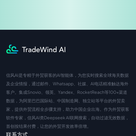
信风AI是专精于外贸获客的AI智能体，为您实时搜索全球海关数据
中文入口
外语入口
及企业情报，通过邮件、Whatsapp、社媒、AI电话精准触达海外
客户。集成Snovio、领英、Yandex、RocketReach等100+渠道
数据，为阿里巴巴国际站、中国制造网、独立站等平台的外贸卖
家，提供外贸流程全步骤支持，助力中国企业出海。作为外贸获客
软件专家，信风AI类Deepseek AI联网搜索，自动过滤无效数据，
首创按结果付费，让您的外贸开发效率倍增。
联系方式