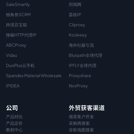
SaleSmartly
邦阅网
独角兽SCRM
荔枝IP
跨境百宝箱
Cliproxy
辣椒HTTP代理IP
Kookeey
ABCProxy
海外社媒引流
Vidau
Blurpath全球代理
DuoPlus云手机
IPFLY全球代理
Spandex Material Wholesale​
Proxyshare
IPIDEA
NovProxy
公司
外贸获客渠道
产品对比
领英客户开发
产品定价
采购商搜索
教程中心
谷歌地图搜索