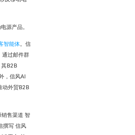
动电源产品。
获客智能体
。信
，通过邮件群
B2B 
，信风AI
动外贸B2B
销售渠道 智
信撰写 信风