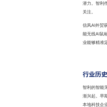
潜力。智利
关注。
信风AI外
能无线AI鼠
业能够精准
行业历
智利的智能
渐兴起。早
本地科技企