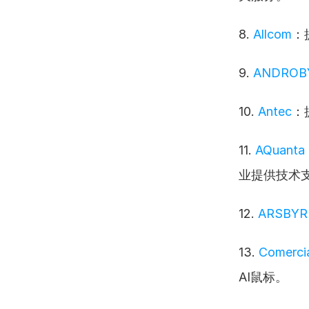
8. 
Allcom
：
9. 
ANDROB
10. 
Antec
：
11. 
AQuanta 
业提供技术
12. 
ARSBYR
13. 
Comercia
AI鼠标。