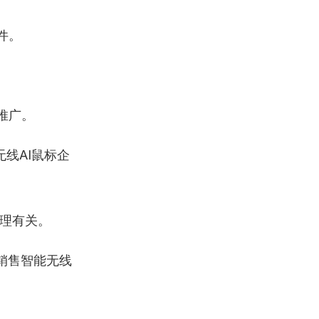
件。
推广。
线AI鼠标企
管理有关。
销售智能无线