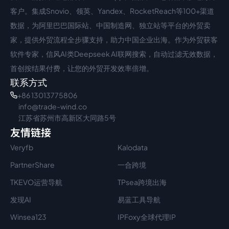
客户。集成Snovio、领英、Yandex、RocketReach等100+渠道
数据，为阿里巴巴国际站、中国制造网、独立站等平台的外贸卖
家，提供外贸流程全步骤支持，助力中国企业出海。作为外贸获客
软件专家，信风AI类Deepseek AI联网搜索，自动过滤无效数据，
首创按结果付费，让您的外贸开发效率倍增。
联系方式
+86 13013775806
info@trade-wind.co
江苏省苏州市高新区大同路5号
友情链接
Veryfb
Kalodata
PartnerShare
一合跨境
TKEVO运营导航
TPsea跨境出海
发现AI
易蓝工具导航
Winsea123
IPFoxy全球代理IP