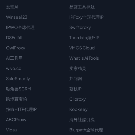
发现AI
易蓝工具导航
Winsea123
IPFoxy全球代理IP
IPWO全球代理
Swiftproxy
DSFulfill
Thordata海外IP
OwlProxy
VMOS Cloud
AI工具网
What Is Ai Tools
wivo.cc
卖家精灵
SaleSmartly
邦阅网
独角兽SCRM
荔枝IP
跨境百宝箱
Cliproxy
辣椒HTTP代理IP
Kookeey
ABCProxy
海外社媒引流
Vidau
Blurpath全球代理