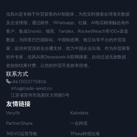
信风AI是专精于外贸获客的AI智能体，为您实时搜索全球海关数据
中文入口
外语入口
及企业情报，通过邮件、Whatsapp、社媒、AI电话精准触达海外
客户。集成Snovio、领英、Yandex、RocketReach等100+渠道
数据，为阿里巴巴国际站、中国制造网、独立站等平台的外贸卖
家，提供外贸流程全步骤支持，助力中国企业出海。作为外贸获客
软件专家，信风AI类Deepseek AI联网搜索，自动过滤无效数据，
首创按结果付费，让您的外贸开发效率倍增。
联系方式
+86 13013775806
info@trade-wind.co
江苏省苏州市高新区大同路5号
友情链接
Veryfb
Kalodata
PartnerShare
一合跨境
TKEVO运营导航
TPsea跨境出海