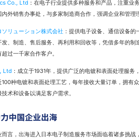
ics Co., Ltd
：在电子行业提供多种服务和产品，注重业
国内外销售办事处，与多家制造商合作，强调企业和管理
ロソリューション株式会社
：提供电子设备、通信设备的
开发、制造、售后服务、再利用和回收等，凭借多年的制
有超过一千家合作客户。
, Ltd
：成立于1931年，提供广泛的电镀和表面处理服务
近100种电镀和表面处理工艺，每年接收大量订单，拥有
级技术和设备以满足客户需求。
助力中国企业出海
业而言，出海进入日本电子制造服务市场面临着诸多挑战