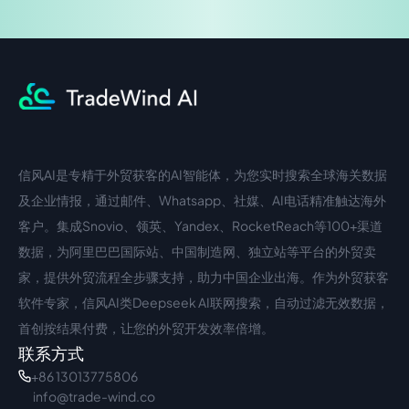
信风AI是专精于外贸获客的AI智能体，为您实时搜索全球海关数据
中文入口
外语入口
及企业情报，通过邮件、Whatsapp、社媒、AI电话精准触达海外
客户。集成Snovio、领英、Yandex、RocketReach等100+渠道
数据，为阿里巴巴国际站、中国制造网、独立站等平台的外贸卖
家，提供外贸流程全步骤支持，助力中国企业出海。作为外贸获客
软件专家，信风AI类Deepseek AI联网搜索，自动过滤无效数据，
首创按结果付费，让您的外贸开发效率倍增。
联系方式
+86 13013775806
info@trade-wind.co