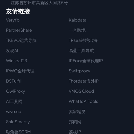
江苏省苏州市高新区大同路5号
友情链接
Veryfb
Kalodata
PartnerShare
一合跨境
TKEVO运营导航
TPsea跨境出海
发现AI
易蓝工具导航
Winsea123
IPFoxy全球代理IP
IPWO全球代理
Swiftproxy
DSFulfill
Thordata海外IP
OwlProxy
VMOS Cloud
AI工具网
What Is Ai Tools
wivo.cc
卖家精灵
SaleSmartly
邦阅网
独角兽SCRM
荔枝IP