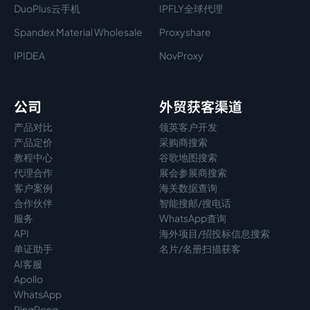
DuoPlus云手机
IPFLY全球代理
Spandex Material Wholesale​
Proxyshare
IPIDEA
NovProxy
公司
外贸获客渠道
产品对比
领英客户开发
产品定价
采购商搜索
教程中心
谷歌地图搜索
代理
合作
展会参展商搜索
客户案例
海关数据查询
合作伙伴
智能搜邮/搜电话
服务
WhatsApp查询
API
海外项目/招投标信息搜索
单证助手
名片/名册扫描获客
AI客服
Apollo
WhatsApp
PingPong