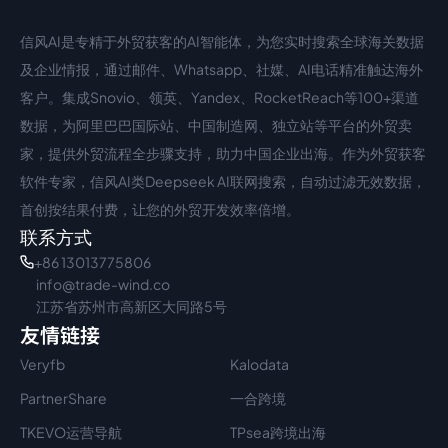
信风AI是专精于外贸获客的AI智能体，为您实时搜索全球海关数据
中文入口
外语入口
及企业情报，通过邮件、Whatsapp、社媒、AI电话精准触达海外
客户。集成Snovio、领英、Yandex、RocketReach等100+渠道
数据，为阿里巴巴国际站、中国制造网、独立站等平台的外贸卖
家，提供外贸流程全步骤支持，助力中国企业出海。作为外贸获客
软件专家，信风AI类Deepseek AI联网搜索，自动过滤无效数据，
首创按结果付费，让您的外贸开发效率倍增。
联系方式
+86 13013775806
info@trade-wind.co
江苏省苏州市高新区大同路5号
友情链接
Veryfb
Kalodata
PartnerShare
一合跨境
TKEVO运营导航
TPsea跨境出海