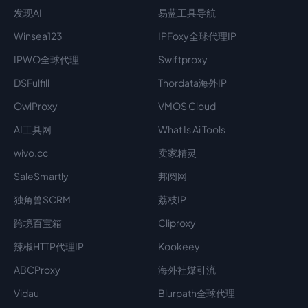
发现AI
易蓝工具导航
Winsea123
IPFoxy全球代理IP
IPWO全球代理
Swiftproxy
DSFulfill
Thordata海外IP
OwlProxy
VMOS Cloud
AI工具网
What Is Ai Tools
wivo.cc
卖家精灵
SaleSmartly
邦阅网
独角兽SCRM
荔枝IP
跨境百宝箱
Cliproxy
辣椒HTTP代理IP
Kookeey
ABCProxy
海外社媒引流
Vidau
Blurpath全球代理