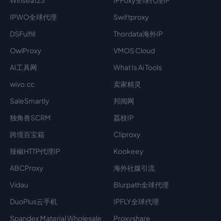
Winsea123
IPFoxy全球代理IP
IPWO全球代理
Swiftproxy
DSFulfill
Thordata海外IP
OwlProxy
VMOS Cloud
AI工具网
What Is Ai Tools
wivo.cc
卖家精灵
SaleSmartly
邦阅网
独角兽SCRM
荔枝IP
跨境百宝箱
Cliproxy
辣椒HTTP代理IP
Kookeey
ABCProxy
海外社媒引流
Vidau
Blurpath全球代理
DuoPlus云手机
IPFLY全球代理
Spandex Material Wholesale​
Proxyshare