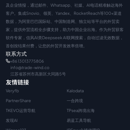
中文入口
外语入口
及企业情报，通过邮件、Whatsapp、社媒、AI电话精准触达海外
客户。集成Snovio、领英、Yandex、RocketReach等100+渠道
数据，为阿里巴巴国际站、中国制造网、独立站等平台的外贸卖
家，提供外贸流程全步骤支持，助力中国企业出海。作为外贸获客
软件专家，信风AI类Deepseek AI联网搜索，自动过滤无效数据，
首创按结果付费，让您的外贸开发效率倍增。
联系方式
+86 13013775806
info@trade-wind.co
江苏省苏州市高新区大同路5号
友情链接
Veryfb
Kalodata
PartnerShare
一合跨境
TKEVO运营导航
TPsea跨境出海
发现AI
易蓝工具导航