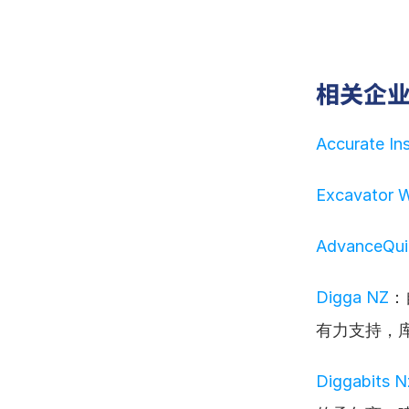
相关企
Accurate In
Excavator W
AdvanceQui
Digga NZ
：
有力支持，库
Diggabits N