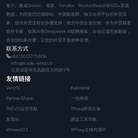
客户。集成Snovio、领英、Yandex、RocketReach等100+渠道
数据，为阿里巴巴国际站、中国制造网、独立站等平台的外贸卖
家，提供外贸流程全步骤支持，助力中国企业出海。作为外贸获客
软件专家，信风AI类Deepseek AI联网搜索，自动过滤无效数据，
首创按结果付费，让您的外贸开发效率倍增。
联系方式
+86 13013775806
info@trade-wind.co
江苏省苏州市高新区大同路5号
友情链接
Veryfb
Kalodata
PartnerShare
一合跨境
TKEVO运营导航
TPsea跨境出海
发现AI
易蓝工具导航
Winsea123
IPFoxy全球代理IP