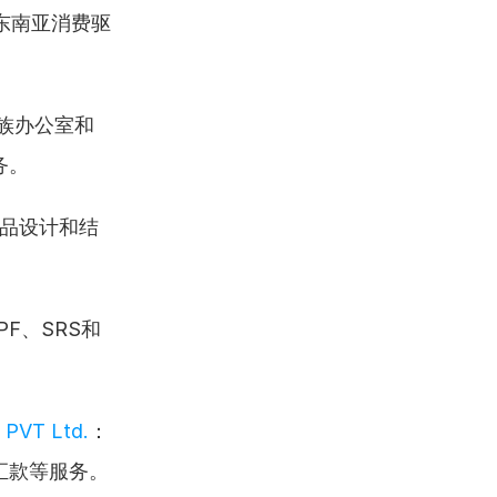
东南亚消费驱
多家族办公室和
务。
品设计和结
F、SRS和
a PVT Ltd.
：
汇款等服务。