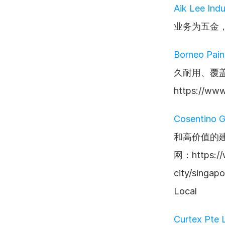
Aik Lee Indu
业务为五金，但
Borneo Pain
久耐用、覆
https://ww
Cosentino 
和高价值的
网：https://w
city/singa
Local
Curtex Pte 