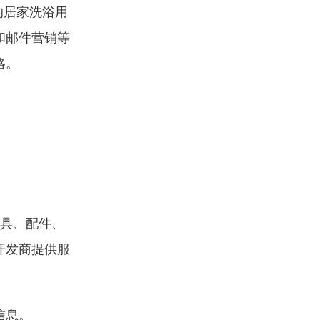
的居家洗浴用
和邮件营销等
略。
洁具、配件、
开发商提供服
信息。