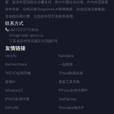
家，提供外贸流程全步骤支持，助力中国企业出海。作为外贸获客
软件专家，信风AI类Deepseek AI联网搜索，自动过滤无效数据，
首创按结果付费，让您的外贸开发效率倍增。
联系方式
+86 13013775806
info@trade-wind.co
江苏省苏州市高新区大同路5号
友情链接
Veryfb
Kalodata
PartnerShare
一合跨境
TKEVO运营导航
TPsea跨境出海
发现AI
易蓝工具导航
Winsea123
IPFoxy全球代理IP
IPWO全球代理
Swiftproxy
DSFulfill
Thordata海外IP