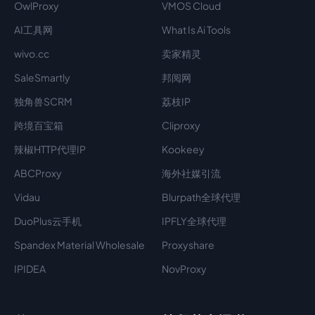
OwlProxy
VMOS Cloud
AI工具网
What Is Ai Tools
wivo.cc
卖家精灵
SaleSmartly
邦阅网
独角兽SCRM
荔枝IP
跨境百宝箱
Cliproxy
辣椒HTTP代理IP
Kookeey
ABCProxy
海外社媒引流
Vidau
Blurpath全球代理
DuoPlus云手机
IPFLY全球代理
Spandex Material Wholesale​
Proxyshare
IPIDEA
NovProxy