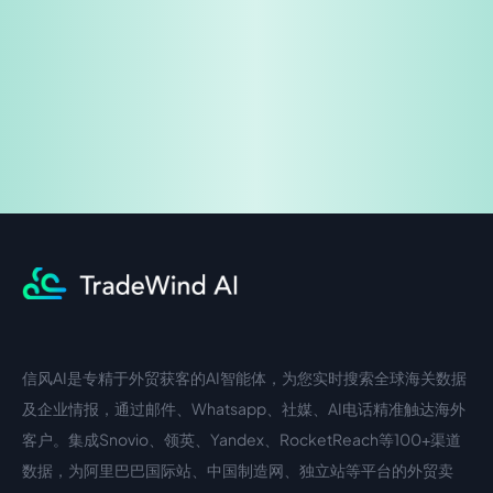
企业咨询
信风AI是专精于外贸获客的AI智能体，为您实时搜索全球海关数据
中文入口
外语入口
及企业情报，通过邮件、Whatsapp、社媒、AI电话精准触达海外
客户。集成Snovio、领英、Yandex、RocketReach等100+渠道
数据，为阿里巴巴国际站、中国制造网、独立站等平台的外贸卖