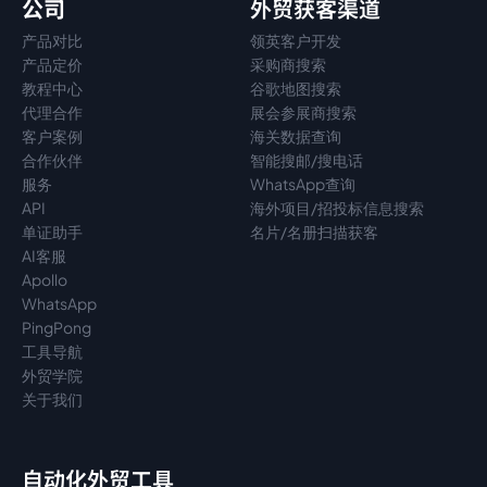
公司
外贸获客渠道
产品对比
领英客户开发
产品定价
采购商搜索
教程中心
谷歌地图搜索
代理
合作
展会参展商搜索
客户案例
海关数据查询
合作伙伴
智能搜邮/搜电话
服务
WhatsApp查询
API
海外项目/招投标信息搜索
单证助手
名片/名册扫描获客
AI客服
Apollo
WhatsApp
PingPong
工具导航
外贸学院
关于我们
自动化外贸工具