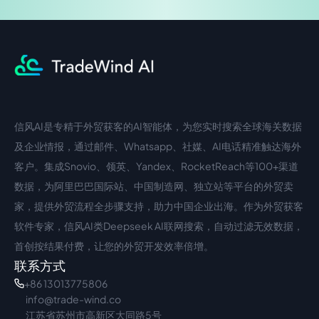
信风AI是专精于外贸获客的AI智能体，为您实时搜索全球海关数据
中文入口
外语入口
及企业情报，通过邮件、Whatsapp、社媒、AI电话精准触达海外
客户。集成Snovio、领英、Yandex、RocketReach等100+渠道
数据，为阿里巴巴国际站、中国制造网、独立站等平台的外贸卖
家，提供外贸流程全步骤支持，助力中国企业出海。作为外贸获客
软件专家，信风AI类Deepseek AI联网搜索，自动过滤无效数据，
首创按结果付费，让您的外贸开发效率倍增。
联系方式
+86 13013775806
info@trade-wind.co
江苏省苏州市高新区大同路5号