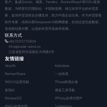
客户。集成Snovio、领英、Yandex、RocketReach等100+渠道
数据，为阿里巴巴国际站、中国制造网、独立站等平台的外贸卖
家，提供外贸流程全步骤支持，助力中国企业出海。作为外贸获客
软件专家，信风AI类Deepseek AI联网搜索，自动过滤无效数据，
首创按结果付费，让您的外贸开发效率倍增。
联系方式
+86 13013775806
info@trade-wind.co
江苏省苏州市高新区大同路5号
友情链接
Veryfb
Kalodata
PartnerShare
一合跨境
TKEVO运营导航
TPsea跨境出海
发现AI
易蓝工具导航
Winsea123
IPFoxy全球代理IP
IPWO全球代理
Swiftproxy