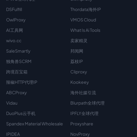
DSFulfill
Thordata海外IP
OwlProxy
VMOS Cloud
AI工具网
What Is Ai Tools
wivo.cc
卖家精灵
SaleSmartly
邦阅网
独角兽SCRM
荔枝IP
跨境百宝箱
Cliproxy
辣椒HTTP代理IP
Kookeey
ABCProxy
海外社媒引流
Vidau
Blurpath全球代理
DuoPlus云手机
IPFLY全球代理
Spandex Material Wholesale​
Proxyshare
IPIDEA
NovProxy