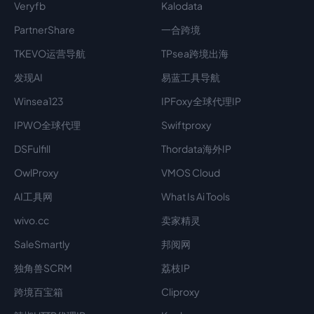
Veryfb
Kalodata
PartnerShare
一合跨境
TKEVO运营导航
TPsea跨境出海
发现AI
易蓝工具导航
Winsea123
IPFoxy全球代理IP
IPWO全球代理
Swiftproxy
DSFulfill
Thordata海外IP
OwlProxy
VMOS Cloud
AI工具网
What Is Ai Tools
wivo.cc
卖家精灵
SaleSmartly
邦阅网
独角兽SCRM
荔枝IP
跨境百宝箱
Cliproxy