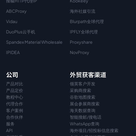
辣椒HTTP代理IP
Kookeey
ABCProxy
海外社媒引流
Vidau
Blurpath全球代理
DuoPlus云手机
IPFLY全球代理
Spandex Material Wholesale​
Proxyshare
IPIDEA
NovProxy
公司
外贸获客渠道
产品对比
领英客户开发
产品定价
采购商搜索
教程中心
谷歌地图搜索
代理
合作
展会参展商搜索
客户案例
海关数据查询
合作伙伴
智能搜邮/搜电话
服务
WhatsApp查询
API
海外项目/招投标信息搜索