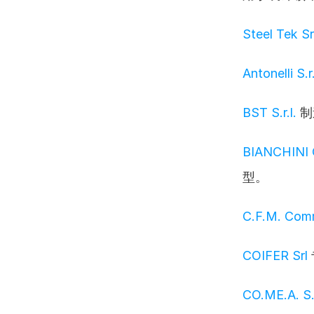
Steel Tek Sr
Antonelli S.r.
BST S.r.l.
 
BIANCHINI
型。
C.F.M. Comme
COIFER Srl
CO.ME.A. S.r