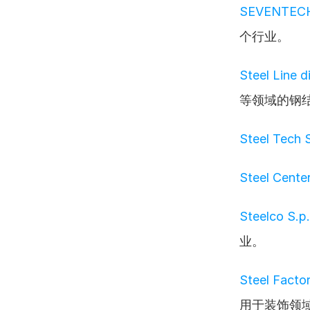
SEVENTECH
个行业。
Steel Line d
等领域的钢
Steel Tech 
Steel Center
Steelco S.p
业。
Steel Factor
用于装饰领