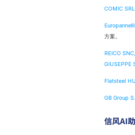
COMIC SRL
Europannelli
方案。
REICO SNC,
GIUSEPPE 
Flatsteel HUB
GB Group S.r
信风AI