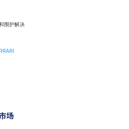
和围护解决
RRARI 
市场