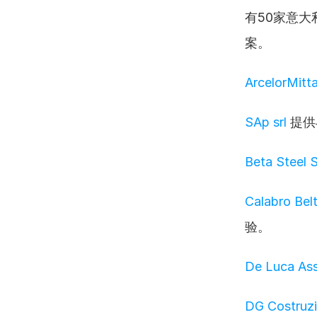
有50家意
案。
ArcelorMitta
SAp srl
 提
Beta Steel S
Calabro Belt
验。
De Luca Ass
DG Costruzi