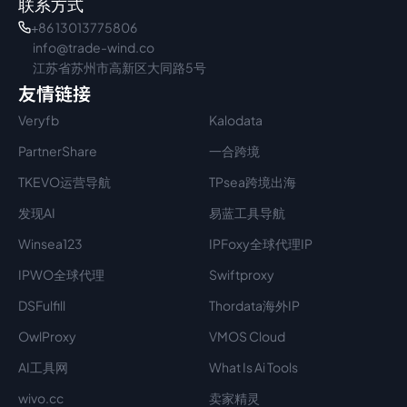
联系方式
+86 13013775806
info@trade-wind.co
江苏省苏州市高新区大同路5号
友情链接
Veryfb
Kalodata
PartnerShare
一合跨境
TKEVO运营导航
TPsea跨境出海
发现AI
易蓝工具导航
Winsea123
IPFoxy全球代理IP
IPWO全球代理
Swiftproxy
DSFulfill
Thordata海外IP
OwlProxy
VMOS Cloud
AI工具网
What Is Ai Tools
wivo.cc
卖家精灵