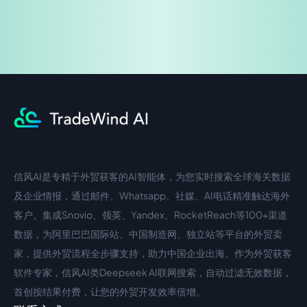
信风AI是专精于外贸获客的AI智能体，为您实时搜索全球海关数据
中文入口
外语入口
及企业情报，通过邮件、Whatsapp、社媒、AI电话精准触达海外
客户。集成Snovio、领英、Yandex、RocketReach等100+渠道
数据，为阿里巴巴国际站、中国制造网、独立站等平台的外贸卖
家，提供外贸流程全步骤支持，助力中国企业出海。作为外贸获客
软件专家，信风AI类Deepseek AI联网搜索，自动过滤无效数据，
首创按结果付费，让您的外贸开发效率倍增。