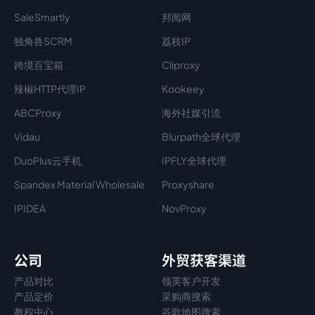
SaleSmartly
邦阅网
独角兽SCRM
荔枝IP
跨境百宝箱
Cliproxy
辣椒HTTP代理IP
Kookeey
ABCProxy
海外社媒引流
Vidau
Blurpath全球代理
DuoPlus云手机
IPFLY全球代理
Spandex Material Wholesale​
Proxyshare
IPIDEA
NovProxy
公司
外贸获客渠道
产品对比
领英客户开发
产品定价
采购商搜索
教程中心
谷歌地图搜索