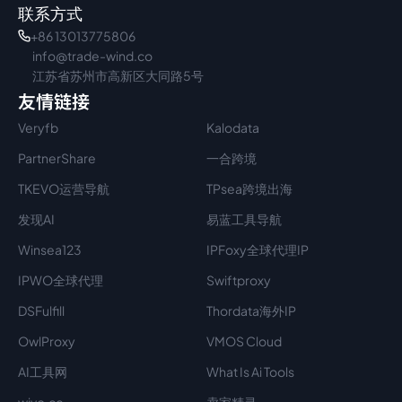
联系方式
+86 13013775806
info@trade-wind.co
江苏省苏州市高新区大同路5号
友情链接
Veryfb
Kalodata
PartnerShare
一合跨境
TKEVO运营导航
TPsea跨境出海
发现AI
易蓝工具导航
Winsea123
IPFoxy全球代理IP
IPWO全球代理
Swiftproxy
DSFulfill
Thordata海外IP
OwlProxy
VMOS Cloud
AI工具网
What Is Ai Tools