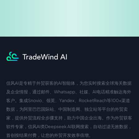
信风AI是专精于外贸获客的AI智能体，为您实时搜索全球海关数据
中文入口
外语入口
及企业情报，通过邮件、Whatsapp、社媒、AI电话精准触达海外
客户。集成Snovio、领英、Yandex、RocketReach等100+渠道
数据，为阿里巴巴国际站、中国制造网、独立站等平台的外贸卖
家，提供外贸流程全步骤支持，助力中国企业出海。作为外贸获客
软件专家，信风AI类Deepseek AI联网搜索，自动过滤无效数据，
首创按结果付费，让您的外贸开发效率倍增。