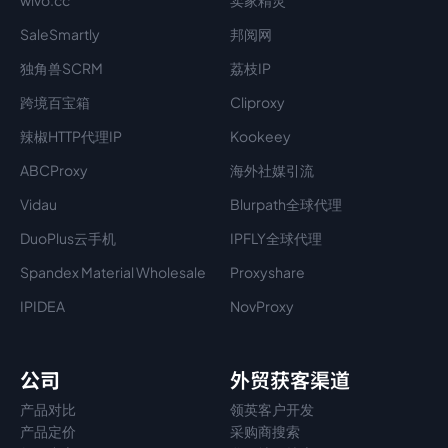
wivo.cc
卖家精灵
SaleSmartly
邦阅网
独角兽SCRM
荔枝IP
跨境百宝箱
Cliproxy
辣椒HTTP代理IP
Kookeey
ABCProxy
海外社媒引流
Vidau
Blurpath全球代理
DuoPlus云手机
IPFLY全球代理
Spandex Material Wholesale​
Proxyshare
IPIDEA
NovProxy
公司
外贸获客渠道
产品对比
领英客户开发
产品定价
采购商搜索