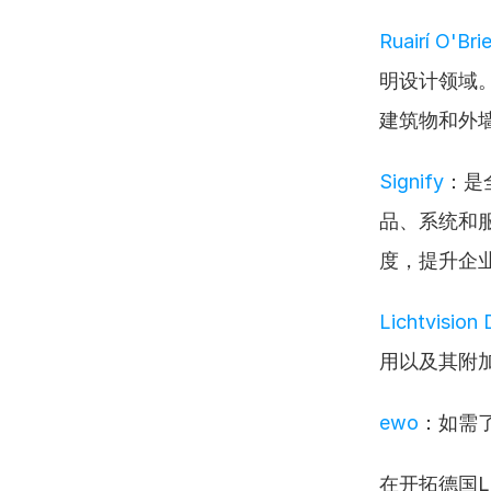
Ruairí O'Bri
明设计领域
建筑物和外
Signify
：是
品、系统和
度，提升企
Lichtvision 
用以及其附
ewo
：如需
在开拓德国L