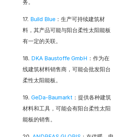
务。
17. 
Build Blue
：生产可持续建筑材
料，其产品可能与阳台柔性太阳能板
有一定的关联。
18. 
DKA Baustoffe GmbH
：作为在
线建筑材料销售商，可能会批发阳台
柔性太阳能板。
19. 
GeDa-Baumarkt
：提供各种建筑
材料和工具，可能会有阳台柔性太阳
能板的销售。
20. 
ANDREAS GLORIS
：在供暖、电