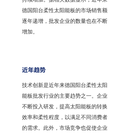
德国阳台柔性太阳能板的市场销售额
逐年递增，批发企业的数量也在不断
增加。
近年趋势
技术创新是近年来德国阳台柔性太阳
能板批发行业的主要趋势之一。企业
不断投入研发，提高太阳能板的转换
效率和柔性程度，以满足不同消费者
的需求。此外，市场竞争也促使企业