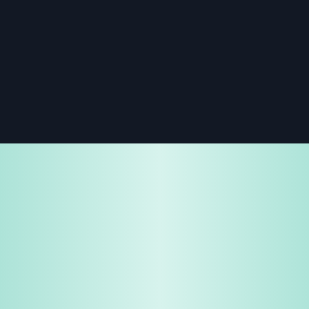
免费试用
企业咨询