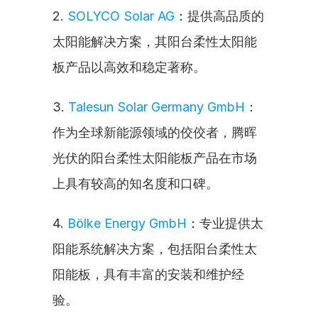
2. 
SOLYCO Solar AG
：提供高品质的
太阳能解决方案，其阳台柔性太阳能
板产品以高效和稳定著称。
3. 
Talesun Solar Germany GmbH
：
作为全球新能源领域的佼佼者，腾晖
光伏的阳台柔性太阳能板产品在市场
上具有较高的知名度和口碑。
4. 
Bölke Energy GmbH
：专业提供太
阳能系统解决方案，包括阳台柔性太
阳能板，具有丰富的安装和维护经
验。