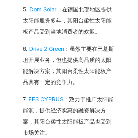
5. 
Dom Solar
：在德国北部地区提供
太阳能服务多年，其阳台柔性太阳能
板产品受到当地消费者的欢迎。
6. 
Drive 2 Green
：虽然主要在巴基斯
坦开展业务，但也提供高品质的太阳
能解决方案，其阳台柔性太阳能板产
品具有一定的竞争力。
7. 
EFS CYPRUS
：致力于推广太阳能
能源，提供经济实惠的融资解决方
案，其阳台柔性太阳能板产品也受到
市场关注。