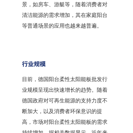
景，如房车、游艇等，随着消费者对
清洁能源的需求增加，其在家庭阳台
等普通场景的应用也越来越普遍。
行业规模
目前，德国阳台柔性太阳能板批发行
业规模呈现出快速增长的趋势。随着
德国政府对可再生能源的支持力度不
断加大，以及消费者环保意识的提
高，市场对阳台柔性太阳能板的需求
持续增加。据相关数据显示，近年来