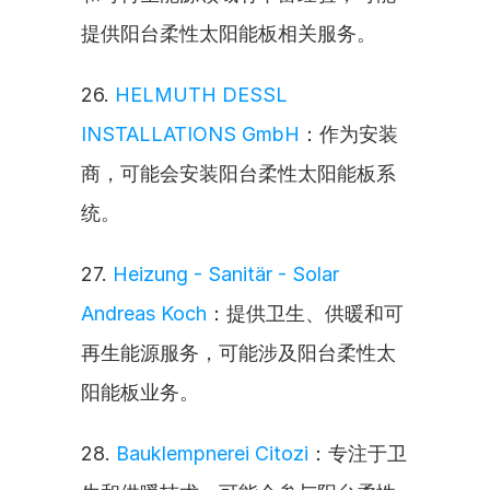
提供阳台柔性太阳能板相关服务。
26. 
HELMUTH DESSL 
INSTALLATIONS GmbH
：作为安装
商，可能会安装阳台柔性太阳能板系
统。
27. 
Heizung - Sanitär - Solar 
Andreas Koch
：提供卫生、供暖和可
再生能源服务，可能涉及阳台柔性太
阳能板业务。
28. 
Bauklempnerei Citozi
：专注于卫