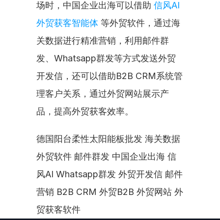
场时，中国企业出海可以借助 
信风AI
外贸获客智能体
 等外贸软件，通过海
关数据进行精准营销，利用邮件群
发、Whatsapp群发等方式发送外贸
开发信，还可以借助B2B CRM系统管
理客户关系，通过外贸网站展示产
品，提高外贸获客效率。
德国阳台柔性太阳能板批发 海关数据 
外贸软件 邮件群发 中国企业出海 信
风AI Whatsapp群发 外贸开发信 邮件
营销 B2B CRM 外贸B2B 外贸网站 外
贸获客软件