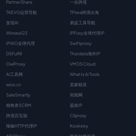
PartnerShare
一合跨境
TKEVO运营导航
TPsea跨境出海
发现AI
易蓝工具导航
Winsea123
IPFoxy全球代理IP
IPWO全球代理
Swiftproxy
DSFulfill
Thordata海外IP
OwlProxy
VMOS Cloud
AI工具网
What Is Ai Tools
wivo.cc
卖家精灵
SaleSmartly
邦阅网
独角兽SCRM
荔枝IP
跨境百宝箱
Cliproxy
辣椒HTTP代理IP
Kookeey