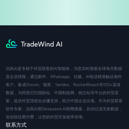
信风AI是专精于外贸获客的AI智能体，为您实时搜索全球海关数据
中文入口
外语入口
及企业情报，通过邮件、Whatsapp、社媒、AI电话精准触达海外
客户。集成Snovio、领英、Yandex、RocketReach等100+渠道
数据，为阿里巴巴国际站、中国制造网、独立站等平台的外贸卖
家，提供外贸流程全步骤支持，助力中国企业出海。作为外贸获客
软件专家，信风AI类Deepseek AI联网搜索，自动过滤无效数据，
首创按结果付费，让您的外贸开发效率倍增。
联系方式