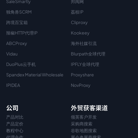
SaleSmartly
邦阅网
独角兽SCRM
荔枝IP
跨境百宝箱
Cliproxy
辣椒HTTP代理IP
Kookeey
ABCProxy
海外社媒引流
Vidau
Blurpath全球代理
DuoPlus云手机
IPFLY全球代理
Spandex Material Wholesale​
Proxyshare
IPIDEA
NovProxy
公司
外贸获客渠道
产品对比
领英客户开发
产品定价
采购商搜索
教程中心
谷歌地图搜索
代理
合作
展会参展商搜索