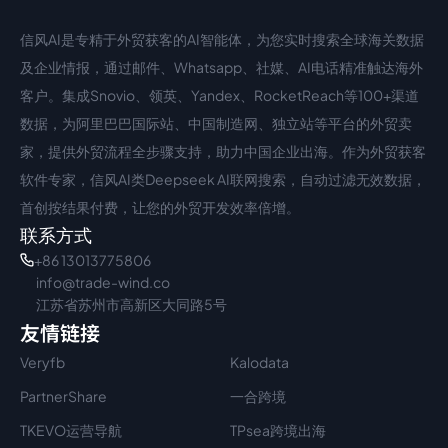
信风AI是专精于外贸获客的AI智能体，为您实时搜索全球海关数据
中文入口
外语入口
及企业情报，通过邮件、Whatsapp、社媒、AI电话精准触达海外
客户。集成Snovio、领英、Yandex、RocketReach等100+渠道
数据，为阿里巴巴国际站、中国制造网、独立站等平台的外贸卖
家，提供外贸流程全步骤支持，助力中国企业出海。作为外贸获客
软件专家，信风AI类Deepseek AI联网搜索，自动过滤无效数据，
首创按结果付费，让您的外贸开发效率倍增。
联系方式
+86 13013775806
info@trade-wind.co
江苏省苏州市高新区大同路5号
友情链接
Veryfb
Kalodata
PartnerShare
一合跨境
TKEVO运营导航
TPsea跨境出海