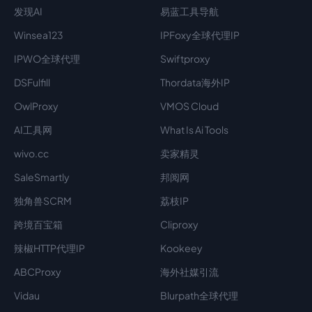
发现AI
易蓝工具导航
Winsea123
IPFoxy全球代理IP
IPWO全球代理
Swiftproxy
DSFulfill
Thordata海外IP
OwlProxy
VMOS Cloud
AI工具网
What Is Ai Tools
wivo.cc
卖家精灵
SaleSmartly
邦阅网
独角兽SCRM
荔枝IP
跨境百宝箱
Cliproxy
辣椒HTTP代理IP
Kookeey
ABCProxy
海外社媒引流
Vidau
Blurpath全球代理