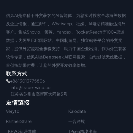
信风AI是专精于外贸获客的AI智能体，为您实时搜索全球海关数据
中文入口
外语入口
及企业情报，通过邮件、Whatsapp、社媒、AI电话精准触达海外
客户。集成Snovio、领英、Yandex、RocketReach等100+渠道
数据，为阿里巴巴国际站、中国制造网、独立站等平台的外贸卖
家，提供外贸流程全步骤支持，助力中国企业出海。作为外贸获客
软件专家，信风AI类Deepseek AI联网搜索，自动过滤无效数据，
首创按结果付费，让您的外贸开发效率倍增。
联系方式
+86 13013775806
info@trade-wind.co
江苏省苏州市高新区大同路5号
友情链接
Veryfb
Kalodata
PartnerShare
一合跨境
TKEVO运营导航
TPsea跨境出海