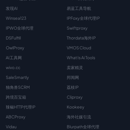
发现AI
易蓝工具导航
Winsea123
IPFoxy全球代理IP
IPWO全球代理
Swiftproxy
DSFulfill
Thordata海外IP
OwlProxy
VMOS Cloud
AI工具网
What Is Ai Tools
wivo.cc
卖家精灵
SaleSmartly
邦阅网
独角兽SCRM
荔枝IP
跨境百宝箱
Cliproxy
辣椒HTTP代理IP
Kookeey
ABCProxy
海外社媒引流
Vidau
Blurpath全球代理