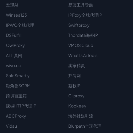
发现AI
易蓝工具导航
Winsea123
IPFoxy全球代理IP
IPWO全球代理
Swiftproxy
DSFulfill
Thordata海外IP
OwlProxy
VMOS Cloud
AI工具网
What Is Ai Tools
wivo.cc
卖家精灵
SaleSmartly
邦阅网
独角兽SCRM
荔枝IP
跨境百宝箱
Cliproxy
辣椒HTTP代理IP
Kookeey
ABCProxy
海外社媒引流
Vidau
Blurpath全球代理