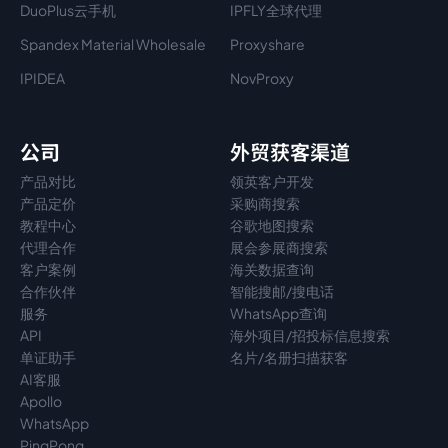
DuoPlus云手机
IPFLY全球代理
Spandex Material Wholesale​
Proxyshare
IPIDEA
NovProxy
公司
外贸获客渠道
产品对比
领英客户开发
产品定价
采购商搜索
教程中心
谷歌地图搜索
代理
合作
展会参展商搜索
客户案例
海关数据查询
合作伙伴
智能搜邮/搜电话
服务
WhatsApp查询
API
海外项目/招投标信息搜索
单证助手
名片/名册扫描获客
AI客服
Apollo
WhatsApp
PingPong