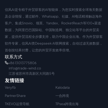
信风AI是专精于外贸获客的AI智能体，为您实时搜索全球海关数据
中文入口
外语入口
及企业情报，通过邮件、Whatsapp、社媒、AI电话精准触达海外
客户。集成Snovio、领英、Yandex、RocketReach等100+渠道
数据，为阿里巴巴国际站、中国制造网、独立站等平台的外贸卖
家，提供外贸流程全步骤支持，助力中国企业出海。作为外贸获客
软件专家，信风AI类Deepseek AI联网搜索，自动过滤无效数据，
首创按结果付费，让您的外贸开发效率倍增。
联系方式
+86 13013775806
info@trade-wind.co
江苏省苏州市高新区大同路5号
友情链接
Veryfb
Kalodata
PartnerShare
一合跨境
TKEVO运营导航
TPsea跨境出海