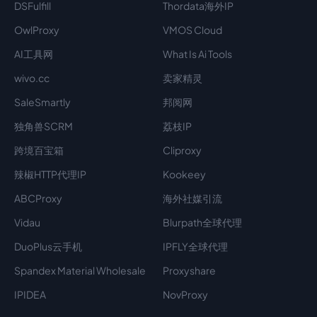
DSFulfill
Thordata海外IP
OwlProxy
VMOS Cloud
AI工具网
What Is Ai Tools
wivo.cc
卖家精灵
SaleSmartly
邦阅网
独角兽SCRM
荔枝IP
跨境百宝箱
Cliproxy
辣椒HTTP代理IP
Kookeey
ABCProxy
海外社媒引流
Vidau
Blurpath全球代理
DuoPlus云手机
IPFLY全球代理
Spandex Material Wholesale​
Proxyshare
IPIDEA
NovProxy