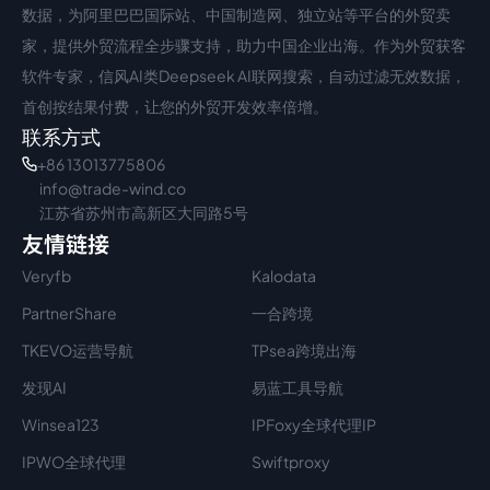
数据，为阿里巴巴国际站、中国制造网、独立站等平台的外贸卖
家，提供外贸流程全步骤支持，助力中国企业出海。作为外贸获客
软件专家，信风AI类Deepseek AI联网搜索，自动过滤无效数据，
首创按结果付费，让您的外贸开发效率倍增。
联系方式
+86 13013775806
info@trade-wind.co
江苏省苏州市高新区大同路5号
友情链接
Veryfb
Kalodata
PartnerShare
一合跨境
TKEVO运营导航
TPsea跨境出海
发现AI
易蓝工具导航
Winsea123
IPFoxy全球代理IP
IPWO全球代理
Swiftproxy