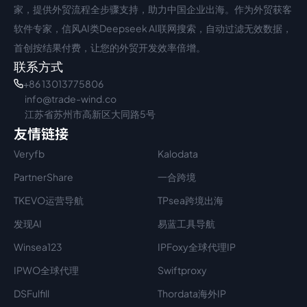
家，提供外贸流程全步骤支持，助力中国企业出海。作为外贸获客
软件专家，信风AI类Deepseek AI联网搜索，自动过滤无效数据，
首创按结果付费，让您的外贸开发效率倍增。
联系方式
+86 13013775806
info@trade-wind.co
江苏省苏州市高新区大同路5号
友情链接
Veryfb
Kalodata
PartnerShare
一合跨境
TKEVO运营导航
TPsea跨境出海
发现AI
易蓝工具导航
Winsea123
IPFoxy全球代理IP
IPWO全球代理
Swiftproxy
DSFulfill
Thordata海外IP