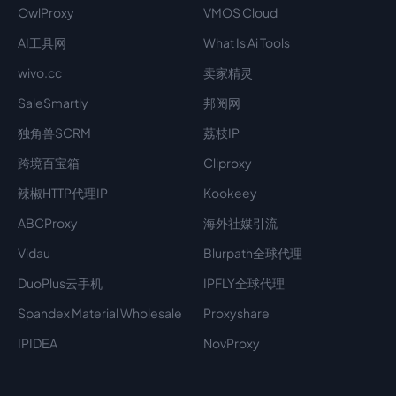
OwlProxy
VMOS Cloud
AI工具网
What Is Ai Tools
wivo.cc
卖家精灵
SaleSmartly
邦阅网
独角兽SCRM
荔枝IP
跨境百宝箱
Cliproxy
辣椒HTTP代理IP
Kookeey
ABCProxy
海外社媒引流
Vidau
Blurpath全球代理
DuoPlus云手机
IPFLY全球代理
Spandex Material Wholesale​
Proxyshare
IPIDEA
NovProxy