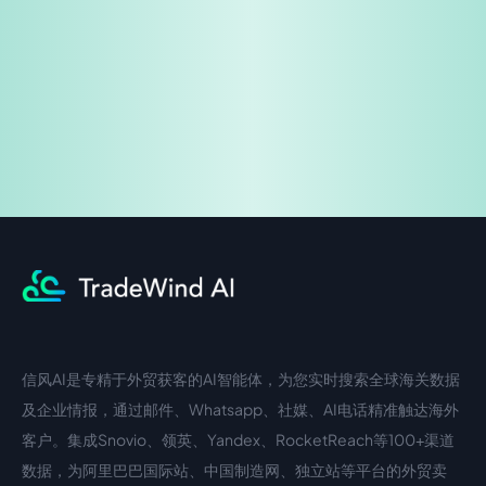
企业咨询
信风AI是专精于外贸获客的AI智能体，为您实时搜索全球海关数据
中文入口
外语入口
及企业情报，通过邮件、Whatsapp、社媒、AI电话精准触达海外
客户。集成Snovio、领英、Yandex、RocketReach等100+渠道
数据，为阿里巴巴国际站、中国制造网、独立站等平台的外贸卖