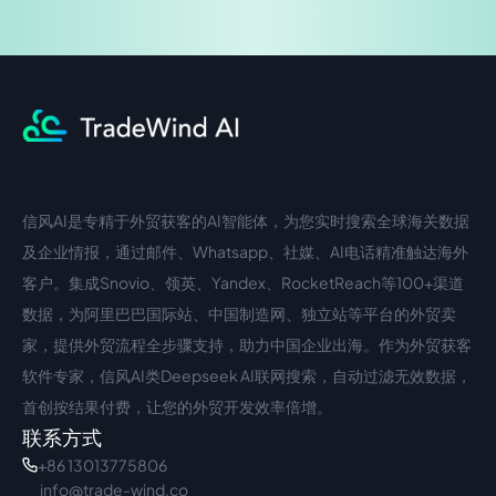
信风AI是专精于外贸获客的AI智能体，为您实时搜索全球海关数据
中文入口
外语入口
及企业情报，通过邮件、Whatsapp、社媒、AI电话精准触达海外
客户。集成Snovio、领英、Yandex、RocketReach等100+渠道
数据，为阿里巴巴国际站、中国制造网、独立站等平台的外贸卖
家，提供外贸流程全步骤支持，助力中国企业出海。作为外贸获客
软件专家，信风AI类Deepseek AI联网搜索，自动过滤无效数据，
首创按结果付费，让您的外贸开发效率倍增。
联系方式
+86 13013775806
info@trade-wind.co