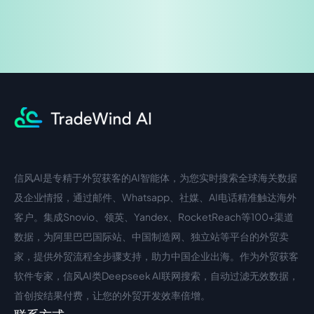
信风AI是专精于外贸获客的AI智能体，为您实时搜索全球海关数据
中文入口
外语入口
及企业情报，通过邮件、Whatsapp、社媒、AI电话精准触达海外
客户。集成Snovio、领英、Yandex、RocketReach等100+渠道
数据，为阿里巴巴国际站、中国制造网、独立站等平台的外贸卖
家，提供外贸流程全步骤支持，助力中国企业出海。作为外贸获客
软件专家，信风AI类Deepseek AI联网搜索，自动过滤无效数据，
首创按结果付费，让您的外贸开发效率倍增。