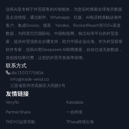
信风AI是专精于外贸获客的AI智能体，为您实时搜索全球海关数据
中文入口
外语入口
及企业情报，通过邮件、Whatsapp、社媒、AI电话精准触达海外
客户。集成Snovio、领英、Yandex、RocketReach等100+渠道
数据，为阿里巴巴国际站、中国制造网、独立站等平台的外贸卖
家，提供外贸流程全步骤支持，助力中国企业出海。作为外贸获客
软件专家，信风AI类Deepseek AI联网搜索，自动过滤无效数据，
首创按结果付费，让您的外贸开发效率倍增。
联系方式
+86 13013775806
info@trade-wind.co
江苏省苏州市高新区大同路5号
友情链接
Veryfb
Kalodata
PartnerShare
一合跨境
TKEVO运营导航
TPsea跨境出海