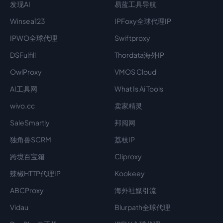
发现AI
易蓝工具导航
Winsea123
IPFoxy全球代理IP
IPWO全球代理
Swiftproxy
DSFulfill
Thordata海外IP
OwlProxy
VMOS Cloud
AI工具网
What Is Ai Tools
wivo.cc
卖家精灵
SaleSmartly
邦阅网
独角兽SCRM
荔枝IP
跨境百宝箱
Cliproxy
辣椒HTTP代理IP
Kookeey
ABCProxy
海外社媒引流
Vidau
Blurpath全球代理