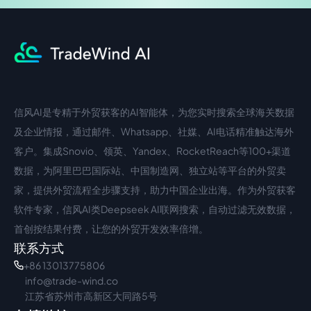
信风AI是专精于外贸获客的AI智能体，为您实时搜索全球海关数据
中文入口
外语入口
及企业情报，通过邮件、Whatsapp、社媒、AI电话精准触达海外
客户。集成Snovio、领英、Yandex、RocketReach等100+渠道
数据，为阿里巴巴国际站、中国制造网、独立站等平台的外贸卖
家，提供外贸流程全步骤支持，助力中国企业出海。作为外贸获客
软件专家，信风AI类Deepseek AI联网搜索，自动过滤无效数据，
首创按结果付费，让您的外贸开发效率倍增。
联系方式
+86 13013775806
info@trade-wind.co
江苏省苏州市高新区大同路5号