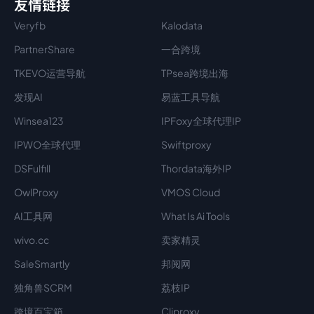
友情链接
Veryfb
Kalodata
PartnerShare
一合跨境
TKEVO运营导航
TPsea跨境出海
发现AI
易蓝工具导航
Winsea123
IPFoxy全球代理IP
IPWO全球代理
Swiftproxy
DSFulfill
Thordata海外IP
OwlProxy
VMOS Cloud
AI工具网
What Is Ai Tools
wivo.cc
卖家精灵
SaleSmartly
邦阅网
独角兽SCRM
荔枝IP
跨境百宝箱
Cliproxy