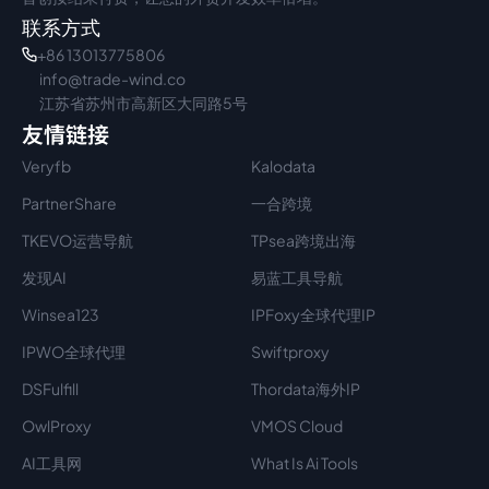
联系方式
+86 13013775806
info@trade-wind.co
江苏省苏州市高新区大同路5号
友情链接
Veryfb
Kalodata
PartnerShare
一合跨境
TKEVO运营导航
TPsea跨境出海
发现AI
易蓝工具导航
Winsea123
IPFoxy全球代理IP
IPWO全球代理
Swiftproxy
DSFulfill
Thordata海外IP
OwlProxy
VMOS Cloud
AI工具网
What Is Ai Tools