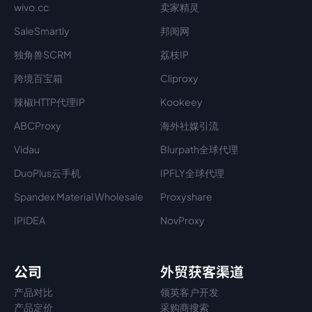
wivo.cc
卖家精灵
SaleSmartly
邦阅网
独角兽SCRM
荔枝IP
跨境百宝箱
Cliproxy
辣椒HTTP代理IP
Kookeey
ABCProxy
海外社媒引流
Vidau
Blurpath全球代理
DuoPlus云手机
IPFLY全球代理
Spandex Material Wholesale​
Proxyshare
IPIDEA
NovProxy
公司
外贸获客渠道
产品对比
领英客户开发
产品定价
采购商搜索