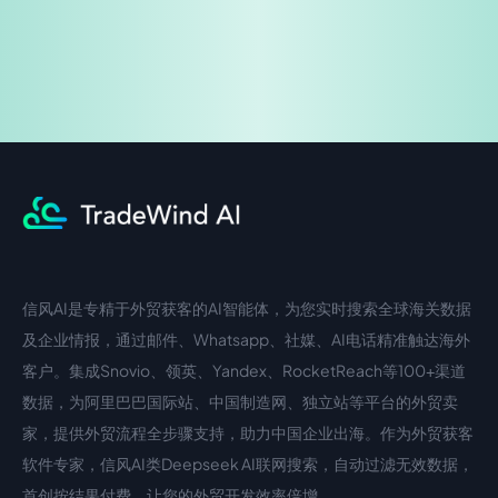
信风AI是专精于外贸获客的AI智能体，为您实时搜索全球海关数据
中文入口
外语入口
及企业情报，通过邮件、Whatsapp、社媒、AI电话精准触达海外
客户。集成Snovio、领英、Yandex、RocketReach等100+渠道
数据，为阿里巴巴国际站、中国制造网、独立站等平台的外贸卖
家，提供外贸流程全步骤支持，助力中国企业出海。作为外贸获客
软件专家，信风AI类Deepseek AI联网搜索，自动过滤无效数据，
首创按结果付费，让您的外贸开发效率倍增。