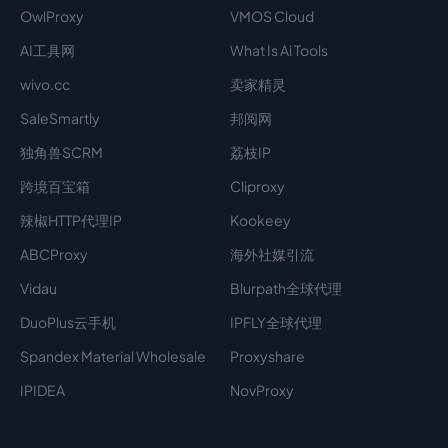
OwlProxy
VMOS Cloud
AI工具网
What Is Ai Tools
wivo.cc
卖家精灵
SaleSmartly
邦阅网
独角兽SCRM
荔枝IP
跨境百宝箱
Cliproxy
辣椒HTTP代理IP
Kookeey
ABCProxy
海外社媒引流
Vidau
Blurpath全球代理
DuoPlus云手机
IPFLY全球代理
Spandex Material Wholesale​
Proxyshare
IPIDEA
NovProxy