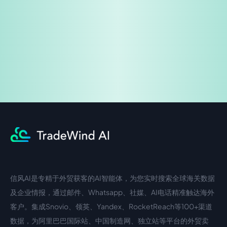
企业咨询
信风AI是专精于外贸获客的AI智能体，为您实时搜索全球海关数据
中文入口
外语入口
及企业情报，通过邮件、Whatsapp、社媒、AI电话精准触达海外
客户。集成Snovio、领英、Yandex、RocketReach等100+渠道
数据，为阿里巴巴国际站、中国制造网、独立站等平台的外贸卖