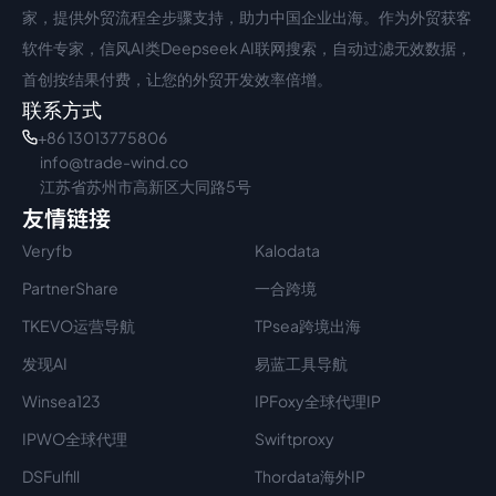
家，提供外贸流程全步骤支持，助力中国企业出海。作为外贸获客
软件专家，信风AI类Deepseek AI联网搜索，自动过滤无效数据，
首创按结果付费，让您的外贸开发效率倍增。
联系方式
+86 13013775806
info@trade-wind.co
江苏省苏州市高新区大同路5号
友情链接
Veryfb
Kalodata
PartnerShare
一合跨境
TKEVO运营导航
TPsea跨境出海
发现AI
易蓝工具导航
Winsea123
IPFoxy全球代理IP
IPWO全球代理
Swiftproxy
DSFulfill
Thordata海外IP