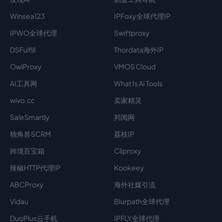
Winsea123
IPFoxy全球代理IP
IPWO全球代理
Swiftproxy
DSFulfill
Thordata海外IP
OwlProxy
VMOS Cloud
AI工具网
What Is Ai Tools
wivo.cc
卖家精灵
SaleSmartly
邦阅网
独角兽SCRM
荔枝IP
跨境百宝箱
Cliproxy
辣椒HTTP代理IP
Kookeey
ABCProxy
海外社媒引流
Vidau
Blurpath全球代理
DuoPlus云手机
IPFLY全球代理