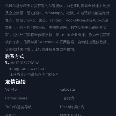
信风AI是专精于外贸获客的AI智能体，为您实时搜索全球海关数据
中文入口
外语入口
及企业情报，通过邮件、Whatsapp、社媒、AI电话精准触达海外
客户。集成Snovio、领英、Yandex、RocketReach等100+渠道
数据，为阿里巴巴国际站、中国制造网、独立站等平台的外贸卖
家，提供外贸流程全步骤支持，助力中国企业出海。作为外贸获客
软件专家，信风AI类Deepseek AI联网搜索，自动过滤无效数据，
首创按结果付费，让您的外贸开发效率倍增。
联系方式
+86 13013775806
info@trade-wind.co
江苏省苏州市高新区大同路5号
友情链接
Veryfb
Kalodata
PartnerShare
一合跨境
TKEVO运营导航
TPsea跨境出海
发现AI
易蓝工具导航