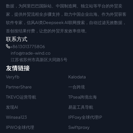
数据，为阿里巴巴国际站、中国制造网、独立站等平台的外贸卖
家，提供外贸流程全步骤支持，助力中国企业出海。作为外贸获客
软件专家，信风AI类Deepseek AI联网搜索，自动过滤无效数据，
首创按结果付费，让您的外贸开发效率倍增。
联系方式
+86 13013775806
info@trade-wind.co
江苏省苏州市高新区大同路5号
友情链接
Veryfb
Kalodata
PartnerShare
一合跨境
TKEVO运营导航
TPsea跨境出海
发现AI
易蓝工具导航
Winsea123
IPFoxy全球代理IP
IPWO全球代理
Swiftproxy