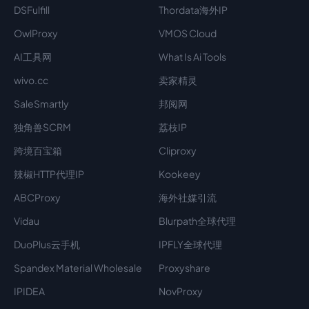
DSFulfill
Thordata海外IP
OwlProxy
VMOS Cloud
AI工具网
What Is Ai Tools
wivo.cc
卖家精灵
SaleSmartly
邦阅网
独角兽SCRM
荔枝IP
跨境百宝箱
Cliproxy
辣椒HTTP代理IP
Kookeey
ABCProxy
海外社媒引流
Vidau
Blurpath全球代理
DuoPlus云手机
IPFLY全球代理
Spandex Material Wholesale​
Proxyshare
IPIDEA
NovProxy