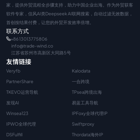
家，提供外贸流程全步骤支持，助力中国企业出海。作为外贸获客
软件专家，信风AI类Deepseek AI联网搜索，自动过滤无效数据，
首创按结果付费，让您的外贸开发效率倍增。
联系方式
+86 13013775806
info@trade-wind.co
江苏省苏州市高新区大同路5号
友情链接
Veryfb
Kalodata
PartnerShare
一合跨境
TKEVO运营导航
TPsea跨境出海
发现AI
易蓝工具导航
Winsea123
IPFoxy全球代理IP
IPWO全球代理
Swiftproxy
DSFulfill
Thordata海外IP