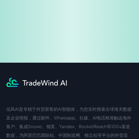
企业咨询
信风AI是专精于外贸获客的AI智能体，为您实时搜索全球海关数据
中文入口
外语入口
及企业情报，通过邮件、Whatsapp、社媒、AI电话精准触达海外
客户。集成Snovio、领英、Yandex、RocketReach等100+渠道
数据，为阿里巴巴国际站、中国制造网、独立站等平台的外贸卖