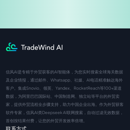
信风AI是专精于外贸获客的AI智能体，为您实时搜索全球海关数据
中文入口
外语入口
及企业情报，通过邮件、Whatsapp、社媒、AI电话精准触达海外
客户。集成Snovio、领英、Yandex、RocketReach等100+渠道
数据，为阿里巴巴国际站、中国制造网、独立站等平台的外贸卖
家，提供外贸流程全步骤支持，助力中国企业出海。作为外贸获客
软件专家，信风AI类Deepseek AI联网搜索，自动过滤无效数据，
首创按结果付费，让您的外贸开发效率倍增。
联系方式