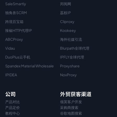
SaleSmartly
邦阅网
独角兽SCRM
荔枝IP
跨境百宝箱
Cliproxy
辣椒HTTP代理IP
Kookeey
ABCProxy
海外社媒引流
Vidau
Blurpath全球代理
DuoPlus云手机
IPFLY全球代理
Spandex Material Wholesale​
Proxyshare
IPIDEA
NovProxy
公司
外贸获客渠道
产品对比
领英客户开发
产品定价
采购商搜索
教程中心
谷歌地图搜索