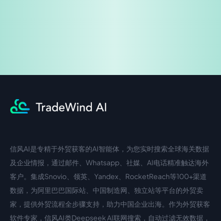
信风AI是专精于外贸获客的AI智能体，为您实时搜索全球海关数据
中文入口
外语入口
及企业情报，通过邮件、Whatsapp、社媒、AI电话精准触达海外
客户。集成Snovio、领英、Yandex、RocketReach等100+渠道
数据，为阿里巴巴国际站、中国制造网、独立站等平台的外贸卖
家，提供外贸流程全步骤支持，助力中国企业出海。作为外贸获客
软件专家，信风AI类Deepseek AI联网搜索，自动过滤无效数据，