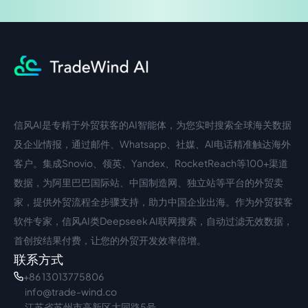
信风AI是专精于外贸获客的AI智能体，为您实时搜索全球海关数据
中文入口
外语入口
及企业情报，通过邮件、Whatsapp、社媒、AI电话精准触达海外
客户。集成Snovio、领英、Yandex、RocketReach等100+渠道
数据，为阿里巴巴国际站、中国制造网、独立站等平台的外贸卖
家，提供外贸流程全步骤支持，助力中国企业出海。作为外贸获客
软件专家，信风AI类Deepseek AI联网搜索，自动过滤无效数据，
首创按结果付费，让您的外贸开发效率倍增。
联系方式
+86 13013775806
info@trade-wind.co
江苏省苏州市高新区大同路5号