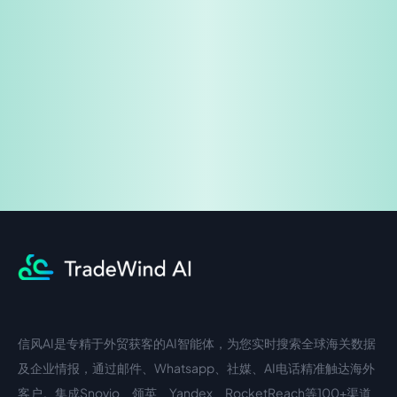
免费试用
企业咨询
信风AI是专精于外贸获客的AI智能体，为您实时搜索全球海关数据
中文入口
外语入口
及企业情报，通过邮件、Whatsapp、社媒、AI电话精准触达海外
客户。集成Snovio、领英、Yandex、RocketReach等100+渠道