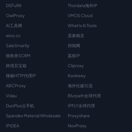
DSFulfill
Thordata海外IP
OwlProxy
VMOS Cloud
AI工具网
What Is Ai Tools
wivo.cc
卖家精灵
SaleSmartly
邦阅网
独角兽SCRM
荔枝IP
跨境百宝箱
Cliproxy
辣椒HTTP代理IP
Kookeey
ABCProxy
海外社媒引流
Vidau
Blurpath全球代理
DuoPlus云手机
IPFLY全球代理
Spandex Material Wholesale​
Proxyshare
IPIDEA
NovProxy